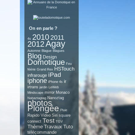
On en parle ?
2010
2011
4s
Agay
2012
Automne
Blague
Blagues
Blog
Design
Domotique
Feu
HSTouch
féérie
Grand Rex
iPad
infrarouge
iphone
ir
iPhone 4s
irtrans
jardin
LeWeb
mirror
Monaco
Mindscape
Nanoztag
Nabaztagtag
photos
Plongée
Pluie
Rapido Video
Siri
square
Test
connect
TGV
Thème
Travaux
Tuto
télécommande