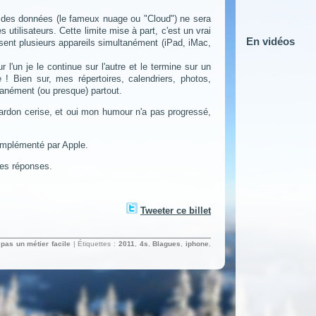
e des données (le fameux nuage ou "Cloud") ne sera
 utilisateurs. Cette limite mise à part, c'est un vrai
En vidéos
sent plusieurs appareils simultanément (iPad, iMac,
'un je le continue sur l'autre et le termine sur un
ce ! Bien sur, mes répertoires, calendriers, photos,
ntanément (ou presque) partout.
 pardon cerise, et oui mon humour n'a pas progressé,
 implémenté par Apple.
ses réponses.
Tweeter ce billet
 pas un métier facile
| Étiquettes :
2011
,
4s
,
Blagues
,
iphone
,