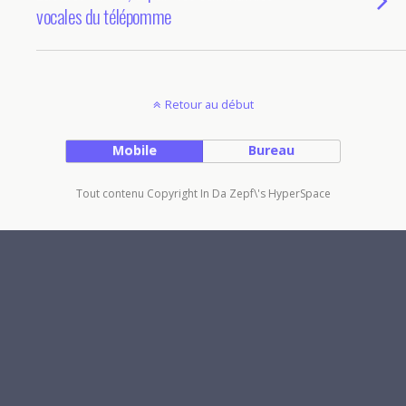
vocales du télépomme
Retour au début
Mobile
Bureau
Tout contenu Copyright In Da Zepf\'s HyperSpace