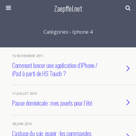
Zaepffel.net
Catégories ›
Iphone 4
15 NOVEMBRE 2011
Comment lancer une application d’iPhone /
iPad à parti de HS Touch ?
11 JUILLET 2010
Pause dominicale : mes jouets pour l’été
28 JUIN 2010
L’astuce du soir, espoir : les commandes