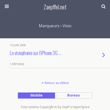
Zaepffel.net
Marqueurs › Visio
15 JUIN 2008
La visiophonie sur l’iPhone 3G …
1 RÉPONSE
Retour au début
Mobile
Bureau
Tout contenu Copyright In Da Zepf\'s HyperSpace