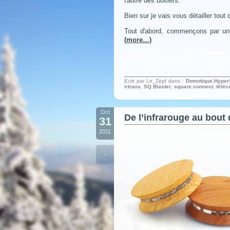
l'autre des boitiers.
Bien sur je vais vous détailler tout 
Tout d'abord, commençons par un
(more…)
Ecrit par Le_Zepf dans :
Domotique
,
Hyper
irtrans
,
SQ Blaster
,
square connect
,
télé
Oct
De l’infrarouge au bout
31
2011
-