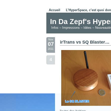
Accueil
L’HyperSpace, c’est quoi don
In Da Zepf's Hyp
Infos – Impressions – Idées – Nouveaut
Nov
irTrans vs SQ Blaster…
07
2011
4