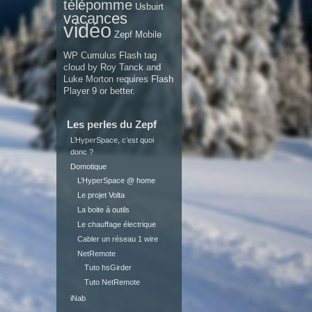
télépomme
Usbuirt
vacances
vidéo
Zepf Mobile
WP Cumulus Flash tag
cloud by
Roy Tanck
and
Luke Morton
requires
Flash
Player
9 or better.
Les perles du Zepf
L’HyperSpace, c’est quoi
donc ?
Domotique
L’HyperSpace @ home
Le projet Volta
La boite à outils
Le chauffage électrique
Cabler un réseau 1 wire
NetRemote
Tuto hsGirder
Tuto NetRemote
iNab