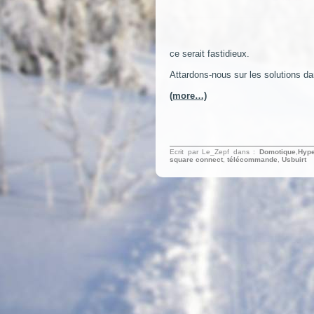
ce serait fastidieux.
Attardons-nous sur les solutions dan
(more…)
Ecrit par Le_Zepf dans :
Domotique
,
Hyp
square connect
,
télécommande
,
Usbuirt