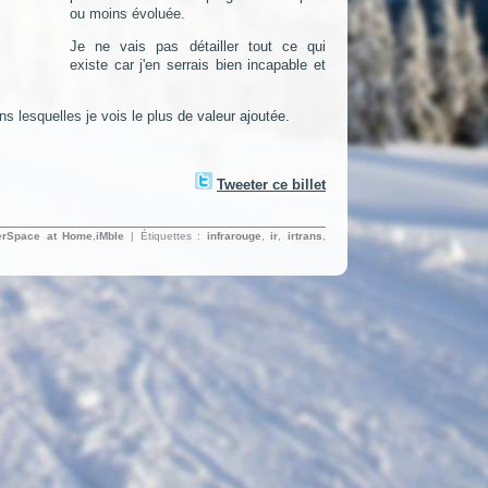
ou moins évoluée.
Je ne vais pas détailler tout ce qui
existe car j'en serrais bien incapable et
s lesquelles je vois le plus de valeur ajoutée.
Tweeter ce billet
erSpace at Home
,
iMble
| Étiquettes :
infrarouge
,
ir
,
irtrans
,