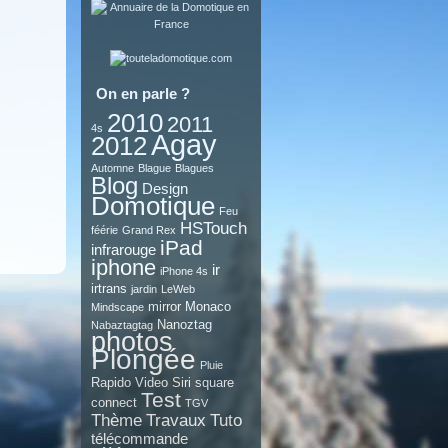
On en parle ?
2010
2011
4s
Agay
2012
Automne
Blague
Blagues
Blog
Design
Domotique
Feu
HSTouch
féérie
Grand Rex
iPad
infrarouge
iphone
ir
iPhone 4s
irtrans
jardin
LeWeb
mirror
Monaco
Mindscape
Nanoztag
Nabaztagtag
photos
Plongée
Pluie
Rapido Video
Siri
square
Test
connect
TGV
Thème
Travaux
Tuto
télécommande