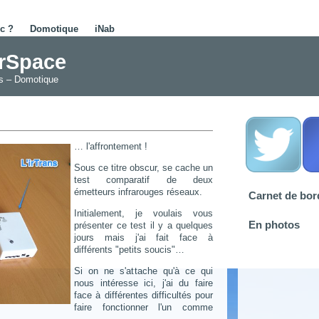
c ?
Domotique
iNab
erSpace
és – Domotique
… l'affrontement !
Sous ce titre obscur, se cache un
test comparatif de deux
émetteurs infrarouges réseaux.
Carnet de bor
Initialement, je voulais vous
En photos
présenter ce test il y a quelques
jours mais j'ai fait face à
différents "petits soucis"…
Si on ne s'attache qu'à ce qui
nous intéresse ici, j'ai du faire
face à différentes difficultés pour
faire fonctionner l'un comme