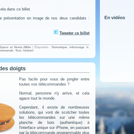
cela dans ce billet.
En vidéos
e présentation en image de nos deux candidats :
Tweeter ce billet
Space at Home
,
iMble
| Étiquettes :
Domotique
,
infrarouge
,
ir
,
commande
,
Test
,
Usbuirt
 des doigts
Pas facile pour vous de jongler entre
toutes vos télécommandes ?
Normal, personne n'y arrive, et cela
agace tout le monde.
Cependant, il existe de nombreuses
solutions, qui vont de scotcher toutes
les télécommandes sur une même
planche de bois (authentique) à
l'interface unique sur iPhone, en passant
par la télécommande programmable plus